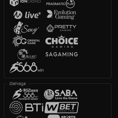
Olahraga