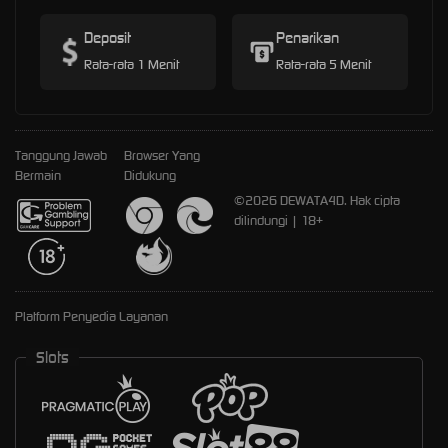
Deposit
Penarikan
Rata-rata 1 Menit
Rata-rata 5 Menit
Tanggung Jawab
Browser Yang
Bermain
Didukung
©2026 DEWATA4D. Hak cipta
dilindungi | 18+
Platform Penyedia Layanan
Slots