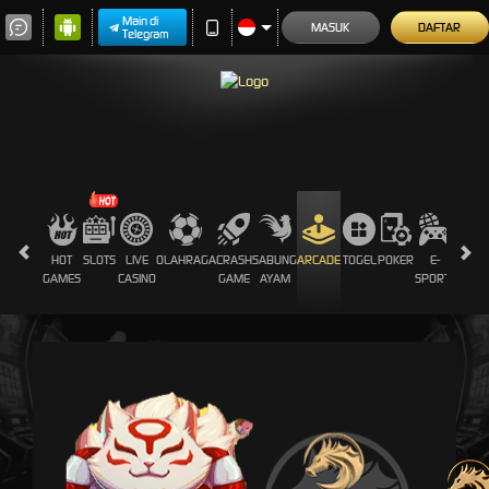
Main di
MASUK
DAFTAR
Telegram
HOT
SLOTS
LIVE
OLAHRAGA
CRASH
SABUNG
ARCADE
TOGEL
POKER
E-
RACE
GAMES
CASINO
GAME
AYAM
SPORTS