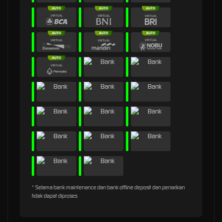
* Selama bank maintenance dan bank offline deposit dan penarikan
tidak dapat diproses