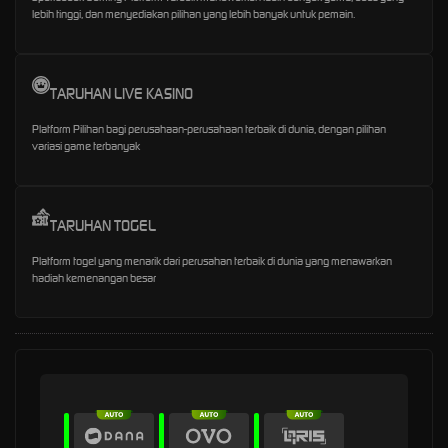
lebih tinggi, dan menyediakan pilihan yang lebih banyak untuk pemain.
TARUHAN LIVE KASINO
Platform Pilihan bagi perusahaan-perusahaan terbaik di dunia, dengan pilihan
variasi game terbanyak
TARUHAN TOGEL
Platform togel yang menarik dari perusahan terbaik di dunia yang menawarkan
hadiah kemenangan besar