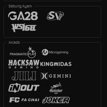
Sabung Ayam
Arcade