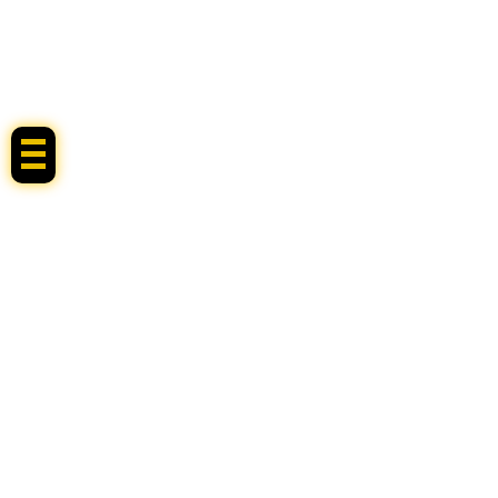
RTP GACOR