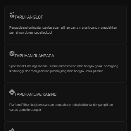
TARUHAN SLOT
Penyedia slot online dengan beragam pilihan game menarik yang memudahkan
pemain untuk mencapai jackpot
TARUHAN OLAHRAGA
Sportsbook Gaming Platform Terbaik menawarkan lebih banyak game, odds yang
lebih tinggi, dan menyediakan pilihan yang lebih banyak untuk pemain.
TARUHAN LIVE KASINO
Platform Pilihan bagi perusahaan-perusahaan terbaik di dunia, dengan pilihan
variasi game terbanyak