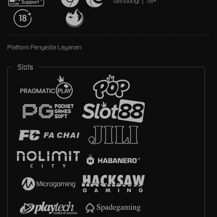
dilindungi | 18+
Platform Penyedia Layanan
Slots