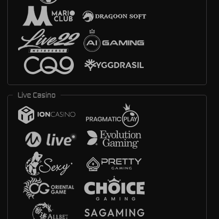
Live Casino