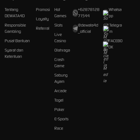
Tentang
Promosi
Hot
+62878128
Whatsa
DEWATA4D
Games
71544
pp
Loyalty
Responsible
Slots
@dewata4d
Telegra
Referral
Gambling
_official
m
Live
Pusat Bantuan
Casino
FACEBO
OK
Syarat dan
Olahraga
Ketentuan
Crash
Game
Sabung
Ayam
Arcade
Togel
Poker
E-Sports
Race