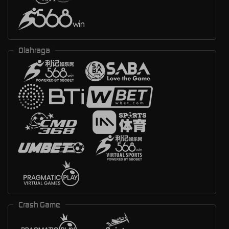
Olahraga
Crash Game