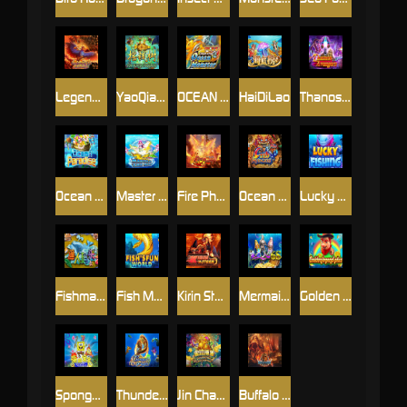
Legend of the phoenix
YaoQianShu
OCEAN MONSTER 2
HaiDiLao
Thanos Avengers
Ocean Paradise
Master Of The Deep
Fire Phoenix
Ocean King 3
Lucky Fishing
Fishman Wharf
Fish Music World
Kirin Storm
Mermaids-6s
Golden Legend Plus
Spongebob
Thunder Dragon
Jin Chan Bu Yu
Buffalo thunder