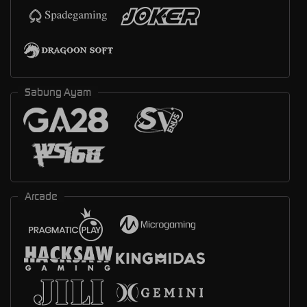
Sabung Ayam
Arcade