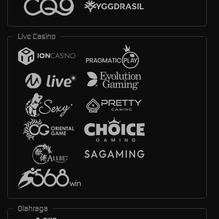
Live Casino
Olahraga