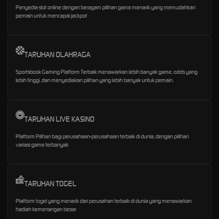
Penyedia slot online dengan beragam pilihan game menarik yang memudahkan
pemain untuk mencapai jackpot
TARUHAN OLAHRAGA
Sportsbook Gaming Platform Terbaik menawarkan lebih banyak game, odds yang
lebih tinggi, dan menyediakan pilihan yang lebih banyak untuk pemain.
TARUHAN LIVE KASINO
Platform Pilihan bagi perusahaan-perusahaan terbaik di dunia, dengan pilihan
variasi game terbanyak
TARUHAN TOGEL
Platform togel yang menarik dari perusahan terbaik di dunia yang menawarkan
hadiah kemenangan besar