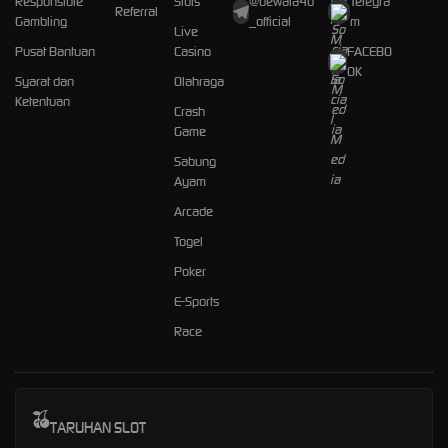
Responsible
Slots
@dewata4d
Telegra
Referral
Gambling
_official
m
Live
Pusat Bantuan
Casino
FACEBO
OK
Syarat dan
Olahraga
Ketentuan
Crash
Game
Sabung
Ayam
Arcade
Togel
Poker
E-Sports
Race
TARUHAN SLOT